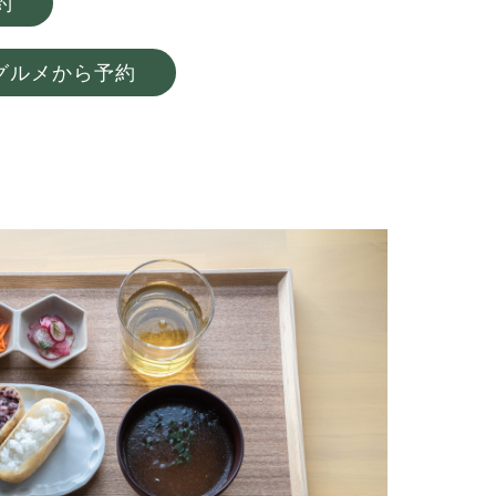
約
R グルメから予約